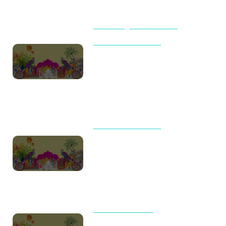
BEACHES
TIPS & TRICKS
TOUR AND TRAVELS
International Travel Checklist
for First-Time Flyers from India
(2026): Complete Guide by
Destination
TOUR AND TRAVELS
Travel Trends 2026: Why
Indian Families Are Choosing
Meaningful Journeys Over
Packed Itineraries
UNCATEGORIZED