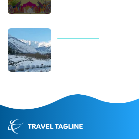
Thailand Trip Cost for Family in
2026: Real Budget, Luxury
Costs & Complete Travel Guide
TOUR AND TRAVELS
Why Manali Tour Packages Are
the Best Choice for Winter
Vacations